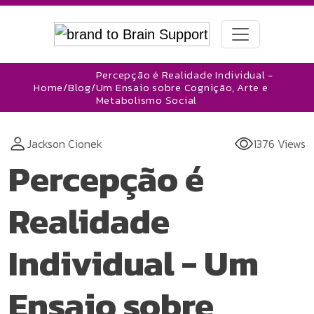
Percepção é Realidade Individual -
Home
/
Blog
/
Um Ensaio sobre Cognição, Arte e
Metabolismo Social
Jackson Cionek
1376 Views
Percepção é
Realidade
Individual - Um
Ensaio sobre