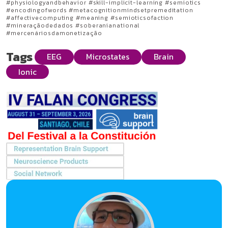
#physiologyandbehavior #skill-implicit-learning #semiotics
#encodingofwords #metacognitionmindsetpremeditation
#affectivecomputing #meaning #semioticsofaction
#mineraçãodedados #soberanianational
#mercenáriosdamonetização
Tags
EEG
Microstates
Brain
Ionic