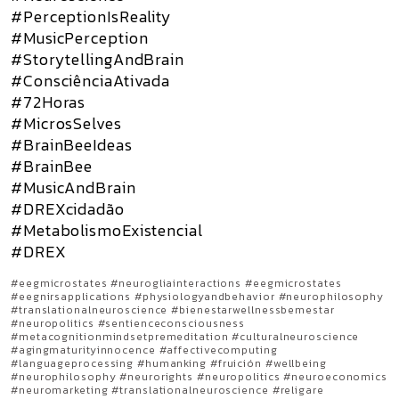
#PerceptionIsReality
#MusicPerception
#StorytellingAndBrain
#ConsciênciaAtivada
#72Horas
#MicrosSelves
#BrainBeeIdeas
#BrainBee
#MusicAndBrain
#DREXcidadão
#MetabolismoExistencial
#DREX
#eegmicrostates #neurogliainteractions #eegmicrostates
#eegnirsapplications #physiologyandbehavior #neurophilosophy
#translationalneuroscience #bienestarwellnessbemestar
#neuropolitics #sentienceconsciousness
#metacognitionmindsetpremeditation #culturalneuroscience
#agingmaturityinnocence #affectivecomputing
#languageprocessing #humanking #fruición #wellbeing
#neurophilosophy #neurorights #neuropolitics #neuroeconomics
#neuromarketing #translationalneuroscience #religare