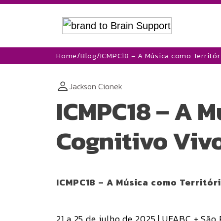
Home
/
Blog
/
ICMPC18 – A Música como Territór
Jackson Cionek
ICMPC18 – A M
Cognitivo Viv
ICMPC18 – A Música como Territóri
21 a 25 de julho de 2025 | UFABC + São 