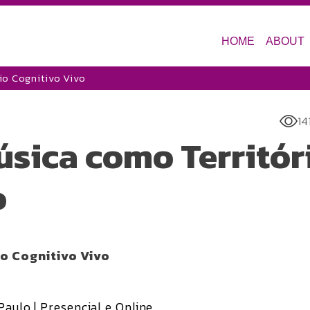
HOME
ABOUT
io Cognitivo Vivo
14
úsica como Territór
o
o Cognitivo Vivo
Paulo | Presencial e Online