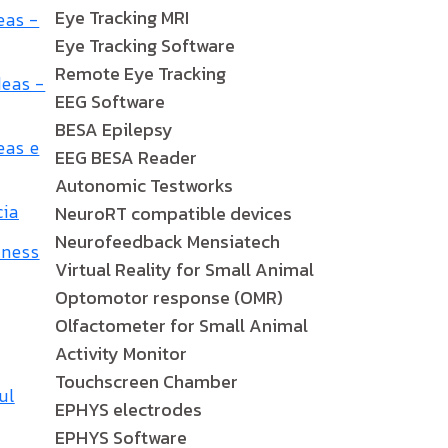
Eye Tracking MRI
eas -
Eye Tracking Software
Remote Eye Tracking
deas -
EEG Software
BESA Epilepsy
eas e
EEG BESA Reader
Autonomic Testworks
cia
NeuroRT compatible devices
Neurofeedback Mensiatech
sness
Virtual Reality for Small Animal
Optomotor response (OMR)
Olfactometer for Small Animal
Activity Monitor
Touchscreen Chamber
ul
EPHYS electrodes
EPHYS Software