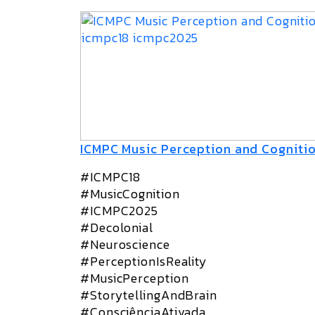
ICMPC Music Perception and Cogniti
#ICMPC18
#MusicCognition
#ICMPC2025
#Decolonial
#Neuroscience
#PerceptionIsReality
#MusicPerception
#StorytellingAndBrain
#ConsciênciaAtivada