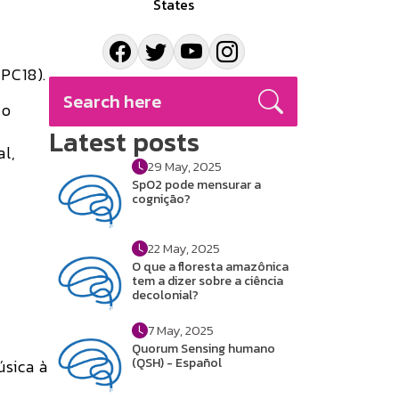
States
MPC18).
 o
Latest posts
al,
29 May, 2025
SpO2 pode mensurar a
cognição?
22 May, 2025
O que a floresta amazônica
tem a dizer sobre a ciência
decolonial?
7 May, 2025
Quorum Sensing humano
(QSH) - Español
úsica à