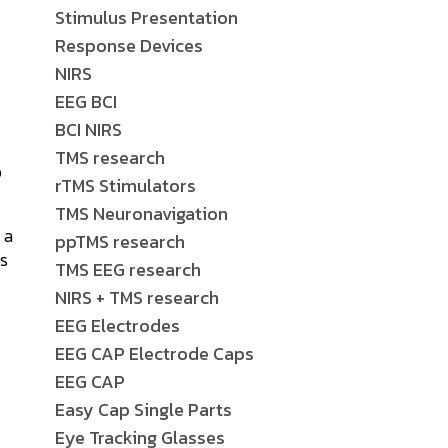
Stimulus Presentation
Response Devices
NIRS
EEG BCI
BCI NIRS
TMS research
o
rTMS Stimulators
TMS Neuronavigation
 a
ppTMS research
os
TMS EEG research
NIRS + TMS research
EEG Electrodes
EEG CAP Electrode Caps
EEG CAP
Easy Cap Single Parts
Eye Tracking Glasses