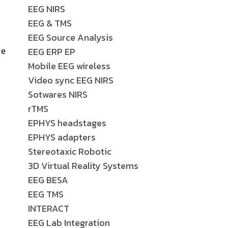
EEG NIRS
EEG & TMS
EEG Source Analysis
 e
EEG ERP EP
Mobile EEG wireless
Video sync EEG NIRS
Sotwares NIRS
rTMS
EPHYS headstages
EPHYS adapters
Stereotaxic Robotic
3D Virtual Reality Systems
EEG BESA
EEG TMS
INTERACT
EEG Lab Integration