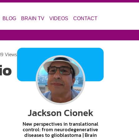
BLOG
BRAIN TV
VIDEOS
CONTACT
19 Views
io
Jackson Cionek
New perspectives in translational
control: from neurodegenerative
diseases to glioblastoma | Brain