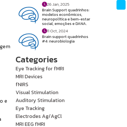
26 Jan, 2025
Brain Support quadrinhos:
modelos econômicos,
neuropolítica e bem-estar
social, emoções e DANA.
11 Oct, 2024
Brain support quadrinhos
#4: neurobiologia
zagem
Categories
Eye Tracking for fMRI
MRI Devices
fNIRS
Visual Stimulation
Auditory Stimulation
o e
Eye Tracking
Electrodes Ag/AgCl
a
MRI EEG fMRI