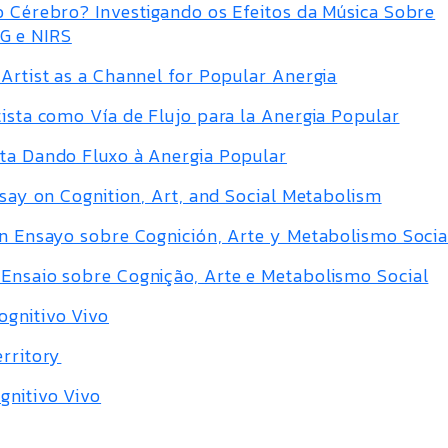
o Cérebro? Investigando os Efeitos da Música Sobre
G e NIRS
 Artist as a Channel for Popular Anergia
tista como Vía de Flujo para la Anergia Popular
sta Dando Fluxo à Anergia Popular
ssay on Cognition, Art, and Social Metabolism
Un Ensayo sobre Cognición, Arte y Metabolismo Socia
 Ensaio sobre Cognição, Arte e Metabolismo Social
ognitivo Vivo
erritory
gnitivo Vivo