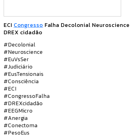
ECI
Congresso
Falha Decolonial Neuroscience
DREX cidadão
#Decolonial
#Neuroscience
#EuVsSer
#Judiciário
#EusTensionais
#Consciência
#ECI
#CongressoFalha
#DREXcidadão
#EEGMicro
#Anergia
#Conectoma
#PesoEus