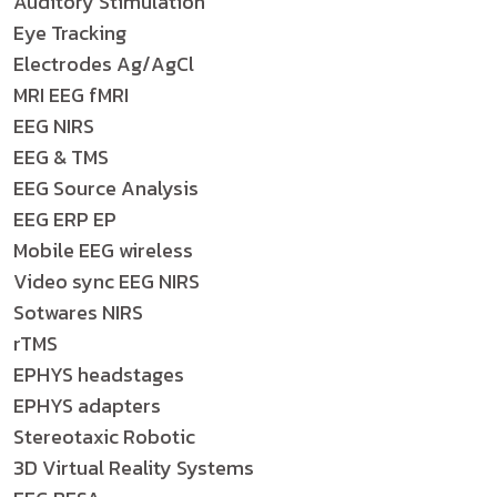
Auditory Stimulation
Eye Tracking
Electrodes Ag/AgCl
MRI EEG fMRI
EEG NIRS
EEG & TMS
EEG Source Analysis
EEG ERP EP
Mobile EEG wireless
Video sync EEG NIRS
Sotwares NIRS
rTMS
EPHYS headstages
EPHYS adapters
Stereotaxic Robotic
3D Virtual Reality Systems