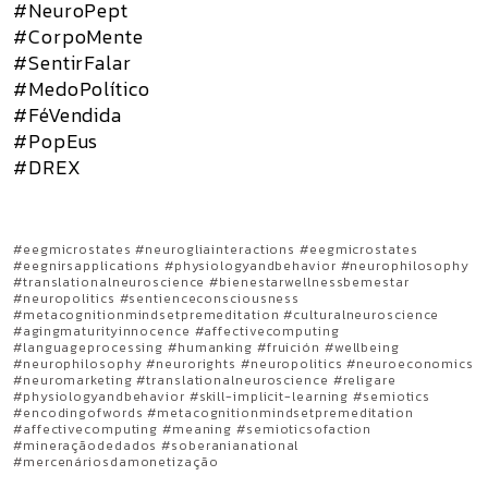
#NeuroPept
#CorpoMente
#SentirFalar
#MedoPolítico
#FéVendida
#PopEus
#DREX
#eegmicrostates #neurogliainteractions #eegmicrostates
#eegnirsapplications #physiologyandbehavior #neurophilosophy
#translationalneuroscience #bienestarwellnessbemestar
#neuropolitics #sentienceconsciousness
#metacognitionmindsetpremeditation #culturalneuroscience
#agingmaturityinnocence #affectivecomputing
#languageprocessing #humanking #fruición #wellbeing
#neurophilosophy #neurorights #neuropolitics #neuroeconomics
#neuromarketing #translationalneuroscience #religare
#physiologyandbehavior #skill-implicit-learning #semiotics
#encodingofwords #metacognitionmindsetpremeditation
#affectivecomputing #meaning #semioticsofaction
#mineraçãodedados #soberanianational
#mercenáriosdamonetização