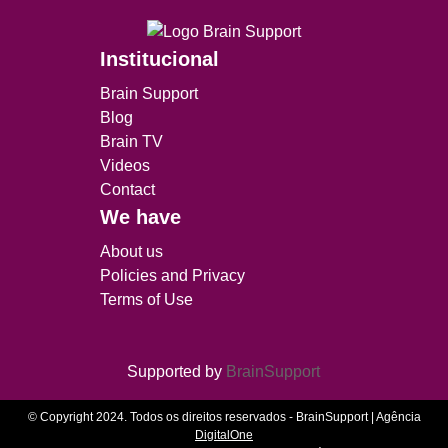
Institucional
Brain Support
Blog
Brain TV
Videos
Contact
We have
About us
Policies and Privacy
Terms of Use
Supported by
BrainSupport
© Copyright 2024. Todos os direitos reservados - BrainSupport | Agência
DigitalOne