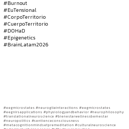
#Burnout
#EuTensional
#CorpoTerritorio
#CuerpoTerritorio
#DOHaD
#Epigenetics
#BrainLatam2026
#eegmicrostates #neurogliainteractions #eegmicrostates
#eegnirsapplications #physiologyandbehavior #neurophilosophy
#translationalneuroscience #bienestarwellnessbemestar
#neuropolitics #sentienceconsciousness
#metacognitionmindsetpremeditation #culturalneuroscience