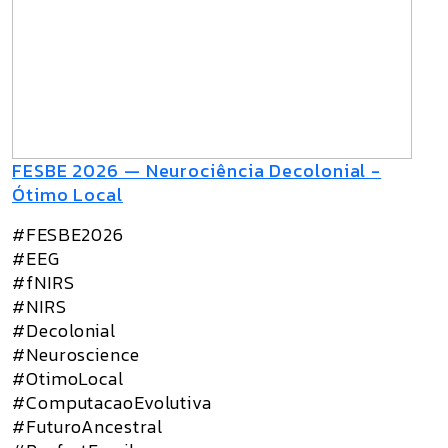
FESBE 2026 — Neurociência Decolonial -
Ótimo Local
#FESBE2026
#EEG
#fNIRS
#NIRS
#Decolonial
#Neuroscience
#OtimoLocal
#ComputacaoEvolutiva
#FuturoAncestral