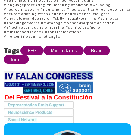
#agingmaturityinnocence #affectivecomputing
#languageprocessing #humanking #fruición #wellbeing
#neurophilosophy #neurorights #neuropolitics #neuroeconomics
#neuromarketing #translationalneuroscience #religare
#physiologyandbehavior #skill-implicit-learning #semiotics
#encodingofwords #metacognitionmindsetpremeditation
#affectivecomputing #meaning #semioticsofaction
#mineraçãodedados #soberanianational
#mercenáriosdamonetização
Tags
EEG
Microstates
Brain
Ionic