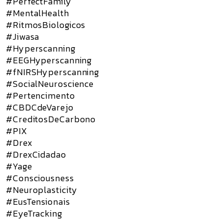
#PerfectFamily
#MentalHealth
#RitmosBiologicos
#Jiwasa
#Hyperscanning
#EEGHyperscanning
#fNIRSHyperscanning
#SocialNeuroscience
#Pertencimento
#CBDCdeVarejo
#CreditosDeCarbono
#PIX
#Drex
#DrexCidadao
#Yage
#Consciousness
#Neuroplasticity
#EusTensionais
#EyeTracking