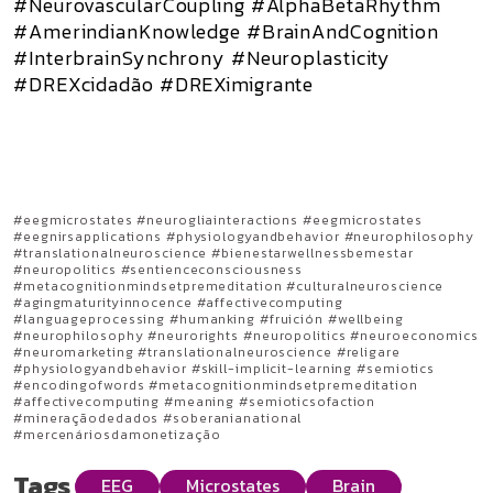
#NeurovascularCoupling #AlphaBetaRhythm
#AmerindianKnowledge #BrainAndCognition
#InterbrainSynchrony #Neuroplasticity
#DREXcidadão #DREXimigrante
#eegmicrostates #neurogliainteractions #eegmicrostates
#eegnirsapplications #physiologyandbehavior #neurophilosophy
#translationalneuroscience #bienestarwellnessbemestar
#neuropolitics #sentienceconsciousness
#metacognitionmindsetpremeditation #culturalneuroscience
#agingmaturityinnocence #affectivecomputing
#languageprocessing #humanking #fruición #wellbeing
#neurophilosophy #neurorights #neuropolitics #neuroeconomics
#neuromarketing #translationalneuroscience #religare
#physiologyandbehavior #skill-implicit-learning #semiotics
#encodingofwords #metacognitionmindsetpremeditation
#affectivecomputing #meaning #semioticsofaction
#mineraçãodedados #soberanianational
#mercenáriosdamonetização
Tags
EEG
Microstates
Brain