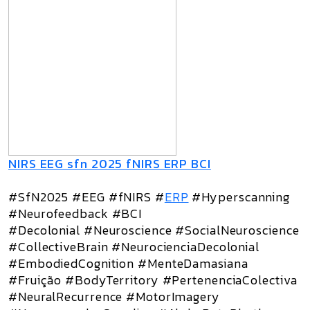
NIRS EEG sfn 2025 fNIRS ERP BCI
#SfN2025 #EEG #fNIRS #
ERP
#Hyperscanning
#Neurofeedback #BCI
#Decolonial #Neuroscience #SocialNeuroscience
#CollectiveBrain #NeurocienciaDecolonial
#EmbodiedCognition #MenteDamasiana
#Fruição #BodyTerritory #PertenenciaColectiva
#NeuralRecurrence #MotorImagery