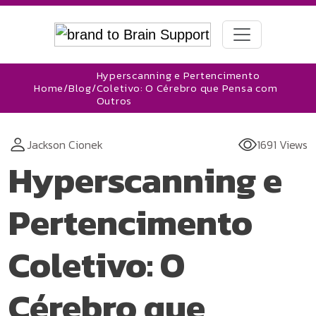
Hyperscanning e Pertencimento
Home
/
Blog
/
Coletivo: O Cérebro que Pensa com
Outros
Jackson Cionek
1691 Views
Hyperscanning e
Pertencimento
Coletivo: O
Cérebro que