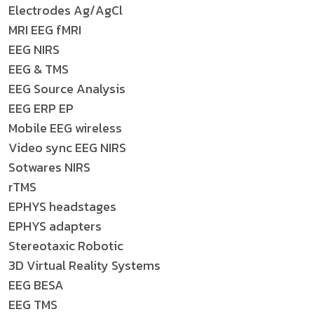
Electrodes Ag/AgCl
MRI EEG fMRI
EEG NIRS
EEG & TMS
EEG Source Analysis
EEG ERP EP
Mobile EEG wireless
Video sync EEG NIRS
Sotwares NIRS
rTMS
EPHYS headstages
EPHYS adapters
Stereotaxic Robotic
3D Virtual Reality Systems
EEG BESA
EEG TMS