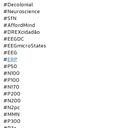
#Decolonial
#Neuroscience
#SfN
#AffordMind
#DREXcidadão
#EEGDC
#EEGmicroStates
#EEG
#
ERP
#P50
#N100
#P100
#N170
#P200
#N200
#N2pc
#MMN
#P300
#P3a