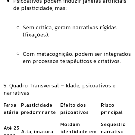
Psicoativos podem induzir
janelas artificiais
de plasticidade
, mas:
Sem crítica, geram narrativas rígidas
(fixações).
Com metacognição, podem ser integrados
em
processos terapêuticos e criativos
.
5. Quadro Transversal – Idade, psicoativos e
narrativas
Faixa
Plasticidade
Efeito dos
Risco
etária
predominante
psicoativos
principal
Moldam
Sequestro
Até 25
Alta, imatura
identidade em
narrativo