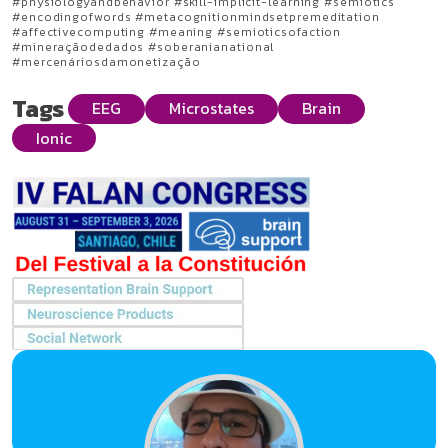
#physiologyandbehavior #skill-implicit-learning #semiotics
#encodingofwords #metacognitionmindsetpremeditation
#affectivecomputing #meaning #semioticsofaction
#mineraçãodedados #soberanianational
#mercenáriosdamonetização
Tags
EEG
Microstates
Brain
Ionic