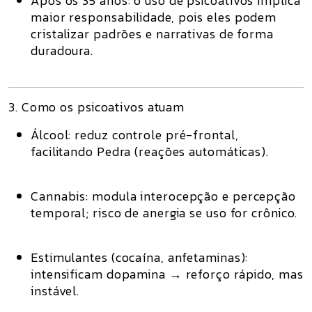
Após os 35 anos:
o uso de psicoativos implica
maior responsabilidade
, pois eles podem
cristalizar padrões e narrativas de forma
duradoura.
3. Como os psicoativos atuam
Álcool:
reduz controle pré-frontal,
facilitando Pedra (reações automáticas).
Cannabis:
modula interocepção e percepção
temporal; risco de anergia se uso for crônico.
Estimulantes (cocaína, anfetaminas):
intensificam dopamina → reforço rápido, mas
instável.