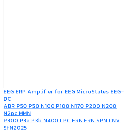
EEG ERP Amplifier for EEG MicroStates EEG-
DC
ABR P50 P50 N100 P100 N170 P200 N200
N2pc MMN
P300 P3a P3b N400 LPC ERN FRN SPN CNV
SfN2025