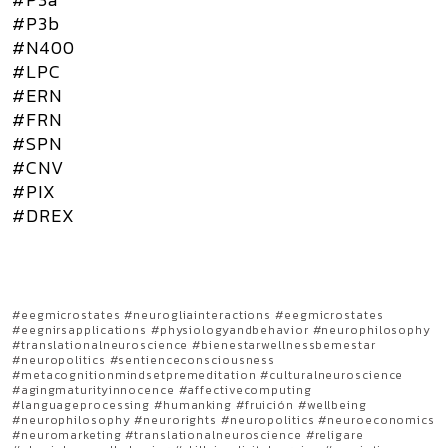
#P3b
#N400
#LPC
#ERN
#FRN
#SPN
#CNV
#PIX
#DREX
#eegmicrostates #neurogliainteractions #eegmicrostates
#eegnirsapplications #physiologyandbehavior #neurophilosophy
#translationalneuroscience #bienestarwellnessbemestar
#neuropolitics #sentienceconsciousness
#metacognitionmindsetpremeditation #culturalneuroscience
#agingmaturityinnocence #affectivecomputing
#languageprocessing #humanking #fruición #wellbeing
#neurophilosophy #neurorights #neuropolitics #neuroeconomics
#neuromarketing #translationalneuroscience #religare