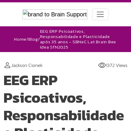
EEG ERP Psicoativos,
Responsabilidade e Plasticidade
Home
/
Blog
/
após 35 anos - SBNeC Lat Brain Bee
Idea SfN2025
Jackson Cionek
1372 Views
EEG ERP
Psicoativos,
Responsabilidade