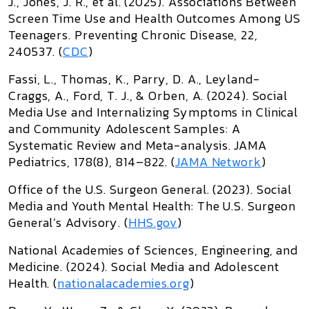
J., Jones, J. R., et al. (2025).
Associations Between
Screen Time Use and Health Outcomes Among US
Teenagers
.
Preventing Chronic Disease
, 22,
240537. (
CDC
)
Fassi, L., Thomas, K., Parry, D. A., Leyland-
Craggs, A., Ford, T. J., & Orben, A. (2024).
Social
Media Use and Internalizing Symptoms in Clinical
and Community Adolescent Samples: A
Systematic Review and Meta-analysis
.
JAMA
Pediatrics
, 178(8), 814–822. (
JAMA Network
)
Office of the U.S. Surgeon General. (2023).
Social
Media and Youth Mental Health: The U.S. Surgeon
General’s Advisory
. (
HHS.gov
)
National Academies of Sciences, Engineering, and
Medicine. (2024).
Social Media and Adolescent
Health
. (
nationalacademies.org
)