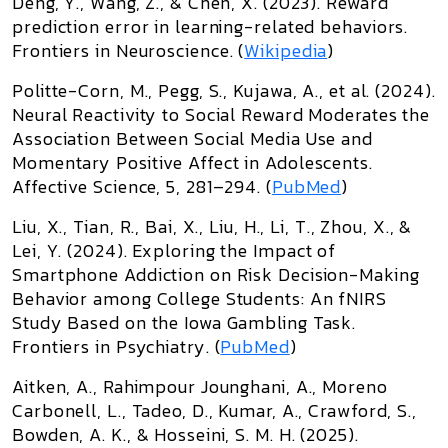
Deng, Y., Wang, Z., & Chen, X. (2023).
Reward
prediction error in learning-related behaviors
.
Frontiers in Neuroscience
. (
Wikipedia
)
Politte-Corn, M., Pegg, S., Kujawa, A., et al. (2024).
Neural Reactivity to Social Reward Moderates the
Association Between Social Media Use and
Momentary Positive Affect in Adolescents
.
Affective Science
, 5, 281–294. (
PubMed
)
Liu, X., Tian, R., Bai, X., Liu, H., Li, T., Zhou, X., &
Lei, Y. (2024).
Exploring the Impact of
Smartphone Addiction on Risk Decision-Making
Behavior among College Students: An fNIRS
Study Based on the Iowa Gambling Task
.
Frontiers in Psychiatry
. (
PubMed
)
Aitken, A., Rahimpour Jounghani, A., Moreno
Carbonell, L., Tadeo, D., Kumar, A., Crawford, S.,
Bowden, A. K., & Hosseini, S. M. H. (2025).